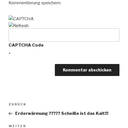
Kommentierung speichern.
CAPTCHA Code
*
Beitragsnavigation
Vorheriger
ZURÜCK
Beitrag
Erderwärmung ????? Scheiße ist das Kalt!!!
Nächster
WEITER