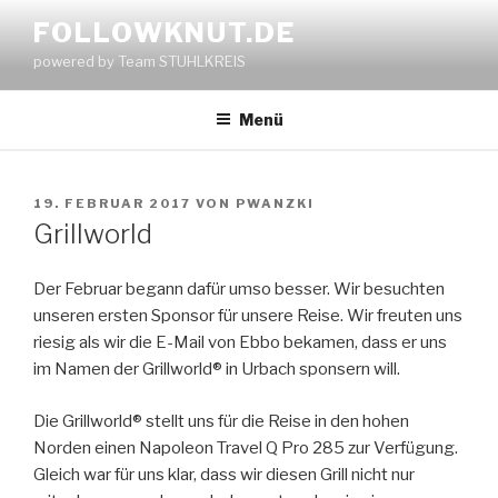
Zum
FOLLOWKNUT.DE
Inhalt
powered by Team STUHLKREIS
springen
Menü
VERÖFFENTLICHT
19. FEBRUAR 2017
VON
PWANZKI
AM
Grillworld
Der Februar begann dafür umso besser. Wir besuchten
unseren ersten Sponsor für unsere Reise. Wir freuten uns
riesig als wir die E-Mail von Ebbo bekamen, dass er uns
im Namen der Grillworld® in Urbach sponsern will.
Die Grillworld® stellt uns für die Reise in den hohen
Norden einen Napoleon Travel Q Pro 285 zur Verfügung.
Gleich war für uns klar, dass wir diesen Grill nicht nur