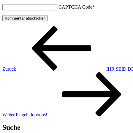
CAPTCHA Code
*
Beitragsnavigation
Vorheriger
Beitrag
Zurück
IHR SEID
Nächster
Beitrag
Weiter
Es geht looooos!
Suche