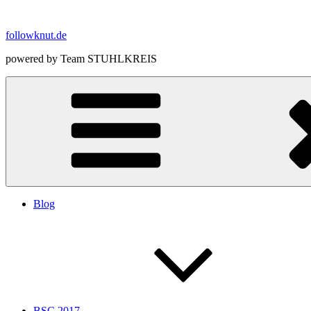
Zum
Inhalt
followknut.de
springen
powered by Team STUHLKREIS
Blog
BSC 2017